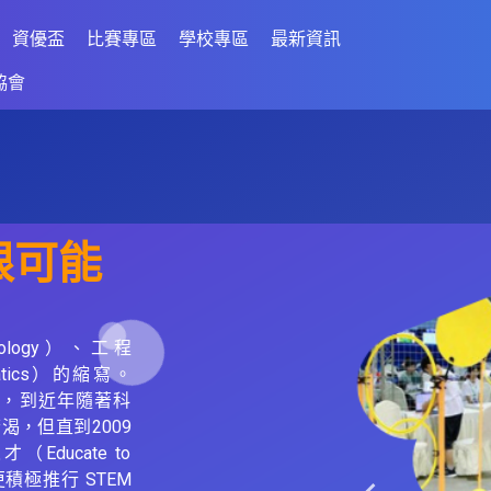
資優盃
比賽專區
學校專區
最新資訊
協會
限可能
nology）、工程
matics）的縮寫。
現，到近年隨著科
，但直到2009
ducate to
積極推行 STEM