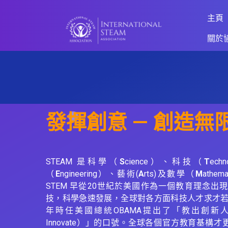
主頁
關於
主頁
發揮創意 — 創造無
主頁
STEAM 是科學（
S
cience）、科技（
T
ech
（
E
ngineering）、藝術(
A
rts)及數學（
M
athe
STEM 早從20世紀於美國作為一個教育理念出
技，科學急速發展，全球對各方面科技人才求才若渴
年時任美國總統OBAMA提出了「教出創新人才（E
Innovate）」的口號。全球各個官方教育基構才更