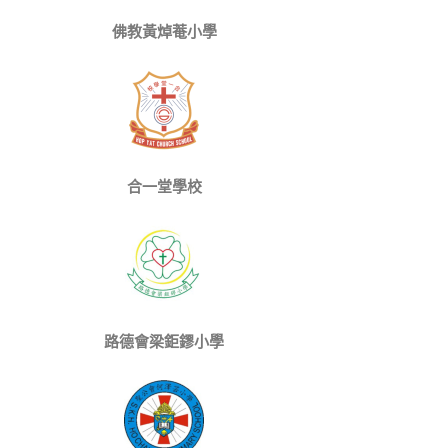
佛教黃焯菴小學
合一堂學校
路德會梁鉅鏐小學