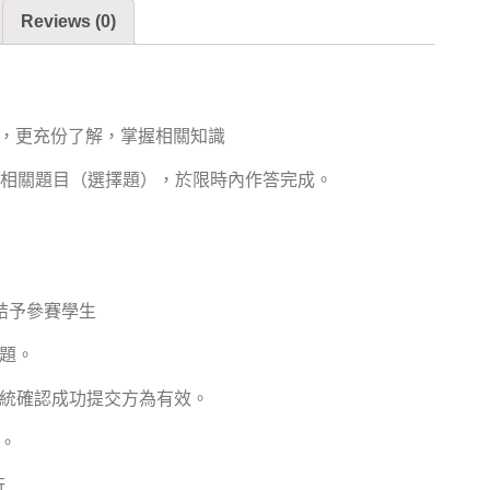
Reviews (0)
興趣，更充份了解，掌握相關知識
M 相關題目（選擇題），於限時內作答完成。
連結予參賽學生
問題。
系統確認成功提交方為有效。
果。
行